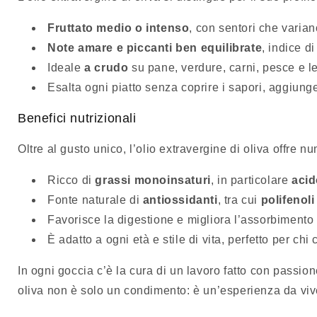
Fruttato medio o intenso
, con sentori che varia
Note amare e piccanti ben equilibrate
, indice d
Ideale
a crudo
su pane, verdure, carni, pesce e l
Esalta ogni piatto senza coprire i sapori, aggiun
Benefici nutrizionali
Oltre al gusto unico, l’olio extravergine di oliva offre n
Ricco di
grassi monoinsaturi
, in particolare
acid
Fonte naturale di
antiossidanti
, tra cui
polifenoli
Favorisce la digestione e migliora l’assorbimento d
È adatto a ogni età e stile di vita, perfetto per ch
In ogni goccia c’è la cura di un lavoro fatto con passion
oliva non è solo un condimento: è un’esperienza da viv