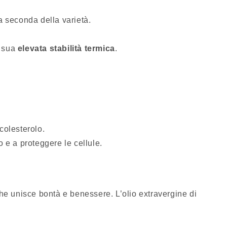
a seconda della varietà.
a sua
elevata stabilità termica
.
 colesterolo.
o e a proteggere le cellule.
o che unisce bontà e benessere. L’olio extravergine di