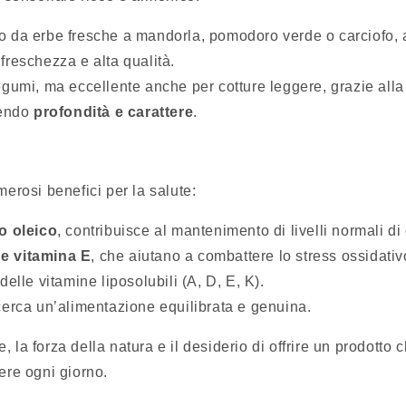
no da erbe fresche a mandorla, pomodoro verde o carciofo, 
i freschezza e alta qualità.
egumi, ma eccellente anche per cotture leggere, grazie all
gendo
profondità e carattere
.
umerosi benefici per la salute:
o oleico
, contribuisce al mantenimento di livelli normali di
 e vitamina E
, che aiutano a combattere lo stress ossidativ
elle vitamine liposolubili (A, D, E, K).
i cerca un’alimentazione equilibrata e genuina.
e, la forza della natura e il desiderio di offrire un prodott
ere ogni giorno.