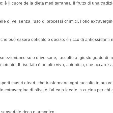
: è il cuore della dieta mediterranea, il frutto di una tradi
olive, senza l’uso di processi chimici, l’olio extravergine c
 che può essere delicato o deciso; è ricco di antiossidanti n
 selezioniamo solo olive sane, raccolte al giusto grado di 
mbiente. Il risultato è un olio vivo, autentico, che accarezza
perti mastri oleari, che trasformano ogni raccolto in oro ve
lio extravergine di oliva è l’alleato ideale in cucina per chi 
lo sensoriale ricco e armonico: